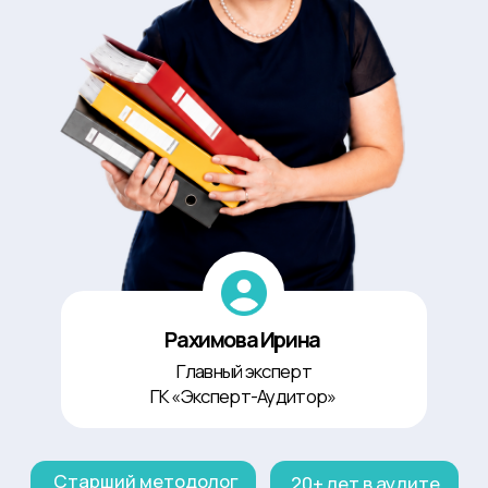
ГК «Эксперт-Аудитор»
Старший методолог
20+ лет в аудите
Аттестованный аудитор застройщиков
Член СРО
1 175+ проверок в стройке
8 (800) 707-55-81
Документы
Политика конфиденциальности
Согласие на обработку персональных данных
Согласие на получение рассылки
Соглашение об использовании файлов cookie